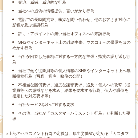
脅迫、威嚇、威迫的な行為
当社への虚偽の情報提供、言いがかり行為
電話での長時間拘束、執拗な問い合わせ、他のお客さま対応に
影響が及ぶ迷惑行為
許可・アポイントの無い当社オフィスへの来訪行為
SNSやインターネット上の誹謗中傷、マスコミへの暴露をほの
めかす行為
当社が回答した事柄に対する一方的な主張・指摘の繰り返し行
為
当社で働く従業員等の個人情報のSNSやインターネット上へ無
断投稿行為（写真、音声、映像の公開）
不相当な賠償要求、過度な謝罪要求、追及・個人への攻撃（従
業員等への懲戒などを求め、結果を要求する行為、個人や職位を
指定した対応要求等）
当社サービス以外に対する要求
その他、当社が「カスタマーハラスメント行為」と判断した要
求
※上記のハラスメント行為の定義は、厚生労働省が定める「カスタマ