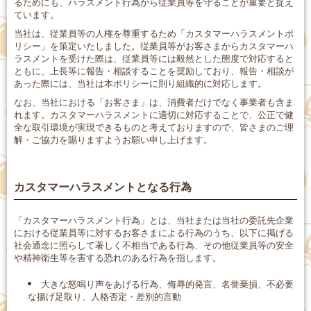
るためにも、ハラスメント行為から従業員等を守ることが重要と捉え
ています。
当社は、従業員等の人権を尊重するため「カスタマーハラスメントポ
リシー」を策定いたしました。従業員等がお客さまからカスタマーハ
ラスメントを受けた際は、従業員等には毅然とした態度で対応すると
ともに、上長等に報告・相談することを奨励しており、報告・相談が
あった際には、当社は本ポリシーに則り組織的に対応します。
なお、当社における「お客さま」は、消費者だけでなく事業者も含ま
れます。カスタマーハラスメントに適切に対応することで、公正で健
全な取引環境が実現できるものと考えておりますので、皆さまのご理
解・ご協力を賜りますようお願い申し上げます。
カスタマーハラスメントとなる行為
「カスタマーハラスメント行為」とは、当社または当社の委託先企業
における従業員等に対するお客さまによる行為のうち、以下に掲げる
社会通念に照らして著しく不相当である行為、その他従業員等の安全
や精神衛生等を害する恐れのある行為を指します。
大きな怒鳴り声をあげる行為、侮辱的発言、名誉棄損、不必要
な揚げ足取り、人格否定・差別的言動