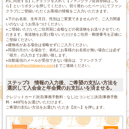
約に同意する】にチェックを入れて【ファンクラブ会員登録はこち
ら】というボタンを押してください。切り替わったページにてファン
クラブにご登録いただくお客様の情報をご入力いただきます。
※下のお名前、生年月日、性別はご変更できませんので、ご入力間違
いのないようお気をつけください。
※ご登録いただいたご住所宛に会報などの発送物をお送りさせていた
だきます。発送物をお受け取りいただけるご住所・郵便番号を正確に
ご登録ください。
※建物名がある場合は省略せずにご入力ください。
※同居の方がいる場合で、表札にお客様のお名前が無い場合には必ず
「様方」の入力までお願い致します。
※自動返信のメールが受信できない場合は、ファンクラブ
(
marukin@euclidagency.com
)までご連絡ください。
ステップ3 情報の入力後、ご希望の支払い方法を
選択して入会金と年会費のお支払いを済ませる。
クレジットカード決済(事務手数料：なし)とコンビニ決済(事務手数
料：440円)をお選びいただけます。
ご希望の支払い方法をお選びいただき【次へ】を押します。