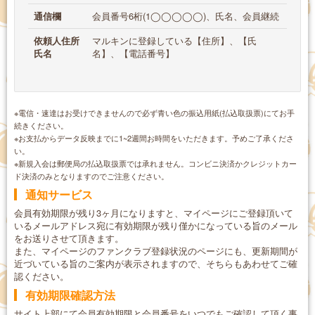
通信欄
会員番号6桁(1◯◯◯◯◯)、氏名、会員継続
依頼人住所
マルキンに登録している【住所】、【氏
氏名
名】、【電話番号】
※電信・速達はお受けできませんので必ず青い色の振込用紙(払込取扱票)にてお手
続きください。
※お支払からデータ反映までに1~2週間お時間をいただきます。予めご了承くださ
い。
※新規入会は郵便局の払込取扱票では承れません。コンビニ決済かクレジットカー
ド決済のみとなりますのでご注意ください。
通知サービス
会員有効期限が残り3ヶ月になりますと、マイページにご登録頂いて
いるメールアドレス宛に有効期限が残り僅かになっている旨のメール
をお送りさせて頂きます。
また、マイページのファンクラブ登録状況のページにも、更新期間が
近づいている旨のご案内が表示されますので、そちらもあわせてご確
認ください。
有効期限確認方法
サイト上部にて会員有効期限と会員番号をいつでもご確認して頂く事