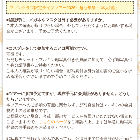
ファンクラブ限定ライブツアー2026～超厄年祭～ 本人認証
■認証時に、メガネやマスクは外す必要がありますか。
ご本人の確認が取りづらい場合、外していただくようにお願いする場
合がございます。予めご了承ください。
■コスプレをして参加することは可能ですか。
可能です。
ただしチケット・マルキン顔写真付き会員証に加えて、必ず顔写真付
き身分証明書をご持参ください。
ご本人の確認が取りづらい場合、顔写真付き身分証明書のご提示を求
める場合がございますので予めご了承ください。
■ツアーに参加予定ですが、現在手元に会員証がありません。どうし
たらいいですか。
本ツアーへのご参加の有無に関わらず、顔写真登録はマルキンの会員
規約上の必須事項です。
ご登録がない場合、今後一部のサービスをお受けいただけない場合も
ございますので、
こちらのページ
をご確認の上、まずは早急に顔写真
登録のお手続きをお済ませください。
顔写真のご登録がお済みであっても、公演日までに会員証がお手元に