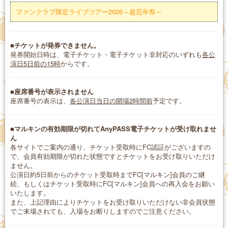
ファンクラブ限定ライブツアー2026～超厄年祭～
■チケットが発券できません。
発券開始日時は、電子チケット・電子チケット非対応のいずれも
各公
演日5日前の15時
からです。
■座席番号が表示されません
座席番号の表示は、
各公演日当日の開場2時間前
予定です。
■マルキンの有効期限が切れてAnyPASS電子チケットが受け取れませ
ん
各サイトでご案内の通り、チケット受取時にFC認証がございますの
で、会員有効期限が切れた状態ですとチケットをお受け取りいただけ
ません。
公演日約5日前からのチケット受取時までFC[マルキン]会員のご継
続、もしくはチケット受取時にFC[マルキン]会員への再入会をお願い
いたします。
また、上記理由によりチケットをお受け取りいただけない非会員状態
でご来場されても、入場をお断りしますのでご注意ください。