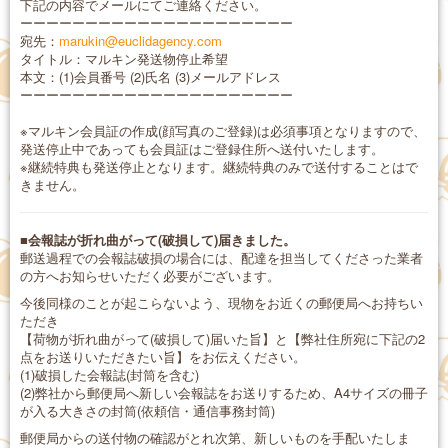
下記の内容でメールにてご連絡ください。
ーーーーーーーーーーーーーーーーーーーーー
宛先：
marukin@euclidagency.com
タイトル：マルキン発送物停止希望
本文：(1)会員番号 (2)氏名 (3)メールアドレス
ーーーーーーーーーーーーーーーーーーーーー
※マルキン会員証の作成(顔写真のご登録)は必須事項となりますので、
発送停止中であっても会員証はご登録住所へ送付いたします。
※継続特典も発送停止となります。継続特典のみで送付することはで
きません。
■会報誌が折れ曲がって(破損して)届きました。
郵送過程での会報誌破損の場合には、配達を担当してくださった業者
の方へお知らせいただく必要がございます。
今後同様のことが起こらないよう、現物をお近くの郵便局へお持ちい
ただき
【荷物が折れ曲がって(破損して)届いた旨】と【弊社住所宛に下記の2
点をお送りいただきたい旨】をお伝えください。
(1)破損した会報誌(封筒を含む)
(2)弊社から郵便局へ新しい会報誌をお送りするため、A4サイズの冊子
が入る大きさの封筒(依頼信・通信事務封筒)
郵便局からの送付物の確認がとれ次第、新しいものを手配いたしま