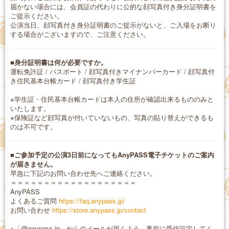
届かない場合には、会員証の代わりに公的な顔写真付き身分証明書を
ご提示ください。
公演当日、顔写真付き身分証明書のご提示がないと、ご入場をお断り
する場合がございますので、ご注意ください。
■身分証明書は何が必要ですか。
運転免許証 / パスポート / 顔写真付きマイナンバーカード / 顔写真付
き住民基本台帳カード / 顔写真付き学生証
※学生証・住民基本台帳カードは本人の住所が確認出来るもののみと
いたします。
※保険証など顔写真が付いていないもの、写真の貼り替えができるも
のは不可です。
■ご参加予定の公演3日前になってもAnyPASS電子チケットのご案内
が届きません。
早急に下記のお問い合わせ先へご連絡ください。
＝＝＝＝＝＝＝＝＝＝＝＝＝＝＝＝＝＝＝
AnyPASS
よくあるご質問
https://faq.anypass.jp/
お問い合わせ
https://store.anypass.jp/contact
※「@anypass.jp」からのメールが届くよう、事前に受信設定してく