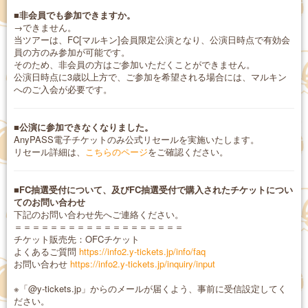
■非会員でも参加できますか。
→できません。
当ツアーは、FC[マルキン]会員限定公演となり、公演日時点で有効会
員の方のみ参加が可能です。
そのため、非会員の方はご参加いただくことができません。
公演日時点に3歳以上方で、ご参加を希望される場合には、マルキン
へのご入会が必要です。
■公演に参加できなくなりました。
AnyPASS電子チケットのみ公式リセールを実施いたします。
リセール詳細は、
こちらのページ
をご確認ください。
■FC抽選受付について、及びFC抽選受付で購入されたチケットについ
てのお問い合わせ
下記のお問い合わせ先へご連絡ください。
＝＝＝＝＝＝＝＝＝＝＝＝＝＝＝＝＝＝＝
チケット販売先：OFCチケット
よくあるご質問
https://info2.y-tickets.jp/info/faq
お問い合わせ
https://info2.y-tickets.jp/inquiry/input
※「@y-tickets.jp」からのメールが届くよう、事前に受信設定してく
ださい。