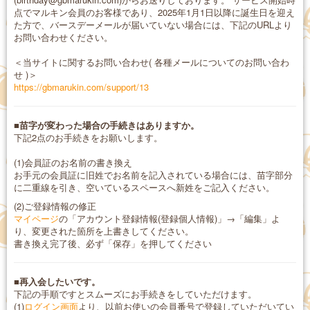
点でマルキン会員のお客様であり、2025年1月1日以降に誕生日を迎え
た方で、バースデーメールが届いていない場合には、下記のURLより
お問い合わせください。
＜当サイトに関するお問い合わせ( 各種メールについてのお問い合わ
せ )＞
https://gbmarukin.com/support/13
■苗字が変わった場合の手続きはありますか。
下記2点のお手続きをお願いします。
(1)会員証のお名前の書き換え
お手元の会員証に旧姓でお名前を記入されている場合には、苗字部分
に二重線を引き、空いているスペースへ新姓をご記入ください。
(2)ご登録情報の修正
マイページ
の「アカウント登録情報(登録個人情報)」→「編集」よ
り、変更された箇所を上書きしてください。
書き換え完了後、必ず「保存」を押してください
■再入会したいです。
下記の手順ですとスムーズにお手続きをしていただけます。
(1)
ログイン画面
より、以前お使いの会員番号で登録していただいてい