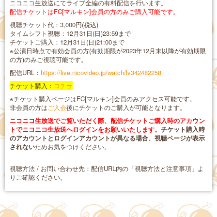
ニコニコ生放送にてライブ全編の有料配信を行います。
配信チケットはFC[マルキン]会員の方のみご購入可能です。
視聴チケット代：3,000円(税込)
タイムシフト視聴：12月31日(日)23:59まで
チケットご購入：12月31日(日)21:00まで
※公演日時点で有効会員の方(有効期限が2023年12月末以降が有効期限
の方)のみご視聴可能です。
配信URL：
https://live.nicovideo.jp/watch/lv342482258
チケット購入：
コチラ
※チケット購入ページはFC[マルキン]会員のみアクセス可能です。
非会員の方は
ご入会
後にチケットのご購入が可能となります。
ニコニコ生放送でご覧いただく際、配信チケットご購入時のアカウン
トでニコニコ生放送へログインをお願いいたします。
チケット購入時
のアカウントとログインアカウントが異なる場合、視聴ページが表示
されない
ためお気をつけください。
視聴方法 / お問い合わせ先：配信URL内の「視聴方法と注意事項」よ
りご確認ください。