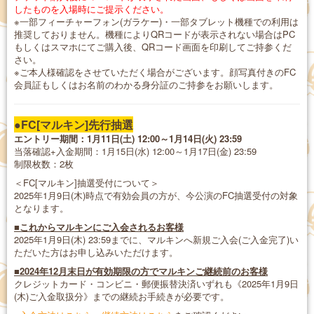
したものを入場時にご提示ください。
※一部フィーチャーフォン(ガラケー)・一部タブレット機種での利用は
推奨しておりません。機種によりQRコードが表示されない場合はPC
もしくはスマホにてご購入後、QRコード画面を印刷してご持参くだ
さい。
※ご本人様確認をさせていただく場合がございます。顔写真付きのFC
会員証もしくはお名前のわかる身分証のご持参をお願いします。
●FC[マルキン]先行抽選
エントリー期間：1月11日(土) 12:00～1月14日(火) 23:59
当落確認+入金期間：1月15日(水) 12:00～1月17日(金) 23:59
制限枚数：2枚
＜FC[マルキン]抽選受付について＞
2025年1月9日(木)時点で有効会員の方が、今公演のFC抽選受付の対象
となります。
■​これからマルキンにご入会されるお客様
2025年1月9日(木) 23:59までに、マルキンへ新規ご入会(ご入金完了)い
ただいた方はお申し込みいただけます。
■2024年12月末日が有効期限の方でマルキンご継続前のお客様
クレジットカード・コンビニ・郵便振替決済いずれも《2025年1月9日
(木)ご入金取扱分》までの継続お手続きが必要です。