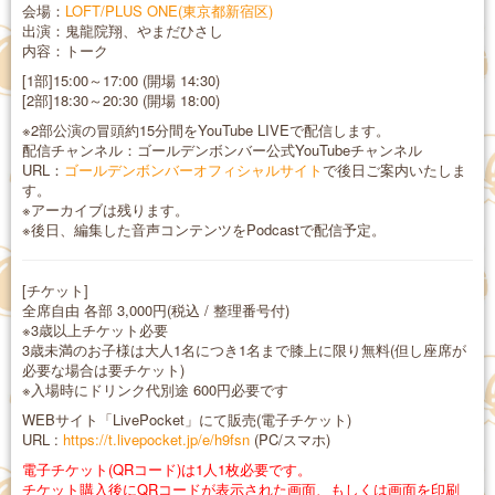
会場：
LOFT/PLUS ONE(東京都新宿区)
出演：鬼龍院翔、やまだひさし
内容：トーク
[1部]15:00～17:00 (開場 14:30)
[2部]18:30～20:30 (開場 18:00)
※2部公演の冒頭約15分間をYouTube LIVEで配信します。
配信チャンネル：ゴールデンボンバー公式YouTubeチャンネル
URL：
ゴールデンボンバーオフィシャルサイト
で後日ご案内いたしま
す。
※アーカイブは残ります。
※後日、編集した音声コンテンツをPodcastで配信予定。
[チケット]
全席自由 各部 3,000円(税込 / 整理番号付)
※3歳以上チケット必要
3歳未満のお子様は大人1名につき1名まで膝上に限り無料(但し座席が
必要な場合は要チケット)
※入場時にドリンク代別途 600円必要です
WEBサイト「LivePocket」にて販売(電子チケット)
URL :
https://t.livepocket.jp/e/h9fsn
(PC/スマホ)
電子チケット(QRコード)は1人1枚必要です。
チケット購入後にQRコードが表示された画面、もしくは画面を印刷