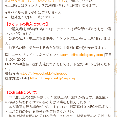
※
入会方法はこちら
、
継続方法はこちら
をご確認ください。
※土日祝日はファンクラブのお問い合わせは休業となります。
●モバイル会員：受付はございません
●一般発売：1月15日(水) 18:00～
【チケットの購入について】
・ご購入者(お申込者)1名につき、チケットは1部2部いずれかしかご購
入いただけません。
・公演の延期・中止の場合以外、チケットの払い戻しは原則行いませ
ん。
・お支払い時、チケット料金とは別に手数料(150円)がかかります。
問 : ユークリッド・マネージメント
radimita@euclidagency.com
(平日
11:00～20:00)
LivePocket登録・操作方法につきましては、下記のFAQをご覧くださ
い。
登録方法
https://t.livepocket.jp/help/about
操作方法・FAQ
https://t.livepocket.jp/help/faq
【公演当日について】
・37.5度以上の発熱(平熱より１度以上高い発熱)がある方、感染症へ
の感染が疑われる症状のある方は来場をお控えください。
・本人確認を行う場合がございますので、顔写真付きのFC会員証もし
くはお名前の分かる身分証をご持参ください。
・整列は開場時間の20分前を予定しています。開場時間の20分以上前