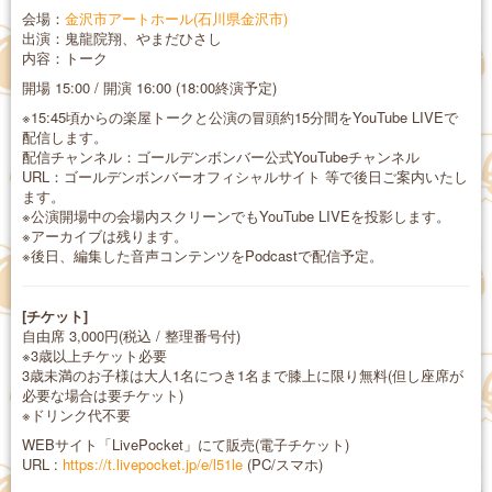
会場：
金沢市アートホール(石川県金沢市)
出演：鬼龍院翔、やまだひさし
内容：トーク
開場 15:00 / 開演 16:00 (18:00終演予定)
※15:45頃からの楽屋トークと公演の冒頭約15分間をYouTube LIVEで
配信します。
配信チャンネル：ゴールデンボンバー公式YouTubeチャンネル
URL：ゴールデンボンバーオフィシャルサイト 等で後日ご案内いたし
ます。
※公演開場中の会場内スクリーンでもYouTube LIVEを投影します。
※アーカイブは残ります。
※後日、編集した音声コンテンツをPodcastで配信予定。
[チケット]
自由席 3,000円(税込 / 整理番号付)
※3歳以上チケット必要
3歳未満のお子様は大人1名につき1名まで膝上に限り無料(但し座席が
必要な場合は要チケット)
※ドリンク代不要
WEBサイト「LivePocket」にて販売(電子チケット)
URL :
https://t.livepocket.jp/e/l51le
(PC/スマホ)