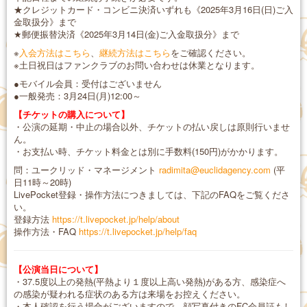
★クレジットカード・コンビニ決済いずれも《2025年3月16日(日)ご入
金取扱分》まで
★郵便振替決済《2025年3月14日(金)ご入金取扱分》まで
※
入会方法はこちら
、
継続方法はこちら
をご確認ください。
※土日祝日はファンクラブのお問い合わせは休業となります。
●モバイル会員：受付はございません
●一般発売：3月24日(月)12:00～
【チケットの購入について】
・公演の延期・中止の場合以外、チケットの払い戻しは原則行いませ
ん。
・お支払い時、チケット料金とは別に手数料(150円)がかかります。
問：ユークリッド・マネージメント
radimita@euclidagency.com
(平
日11時～20時)
LivePocket登録・操作方法につきましては、下記のFAQをご覧くださ
い。
登録方法
https://t.livepocket.jp/help/about
操作方法・FAQ
https://t.livepocket.jp/help/faq
【公演当日について】
・37.5度以上の発熱(平熱より１度以上高い発熱)がある方、感染症へ
の感染が疑われる症状のある方は来場をお控えください。
・本人確認を行う場合がございますので、顔写真付きのFC会員証もし