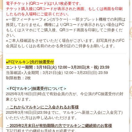
電子チケット(QRコード)は1人1枚必要です。
チケット購入後にQRコードが表示された画面、もしくは画面を印刷
したものを入場時にご提示ください。
※一部フィーチャーフォン(ガラケー)・一部タブレット機種での利用は
推奨しておりません。機種によりQRコードが表示されない場合はPC
もしくはスマホにてご購入後、QRコード画面を印刷してご持参くだ
さい。
※ご本人様確認をさせていただく場合がございます。顔写真付きのFC
会員証もしくはお名前のわかる身分証のご持参をお願いします。
●FC[マルキン]先行抽選受付
エントリー期間：3月18日(火) 12:00～3月20日(木・祝) 23:59
当落確認+入金期間：3月21日(金) 12:00～3月23日(日) 23:59
制限枚数：2枚
＜FC[マルキン]抽選受付について＞
2025年3月16日(日)時点で有効会員の方が、今公演のFC抽選受付の対
象となります。
・これからマルキンにご入会されるお客様
2025年3月16日(日)23:59までに、マルキンへ新規ご入会(ご入金完了)
いただいた方はお申し込みいただけます。
・2025年2月末日が有効期限の方でマルキンご継続前のお客様
下記日程までの継続お手続きが必要です。