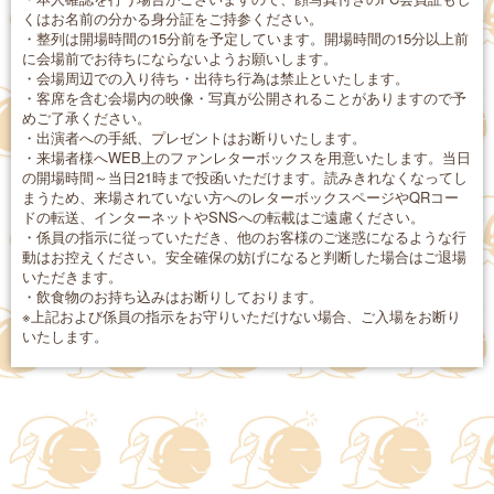
くはお名前の分かる身分証をご持参ください。
・整列は開場時間の15分前を予定しています。開場時間の15分以上前
に会場前でお待ちにならないようお願いします。
・会場周辺での入り待ち・出待ち行為は禁止といたします。
・客席を含む会場内の映像・写真が公開されることがありますので予
めご了承ください。
・出演者への手紙、プレゼントはお断りいたします。
・来場者様へWEB上のファンレターボックスを用意いたします。当日
の開場時間～当日21時まで投函いただけます。読みきれなくなってし
まうため、来場されていない方へのレターボックスページやQRコー
ドの転送、インターネットやSNSへの転載はご遠慮ください。
・係員の指示に従っていただき、他のお客様のご迷惑になるような行
動はお控えください。安全確保の妨げになると判断した場合はご退場
いただきます。
・飲食物のお持ち込みはお断りしております。
※上記および係員の指示をお守りいただけない場合、ご入場をお断り
いたします。