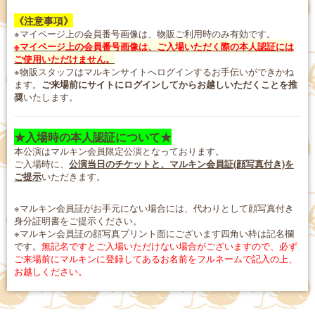
《注意事項》
※マイページ上の会員番号画像は、物販ご利用時のみ有効です。
※マイページ上の会員番号画像は、ご入場いただく際の本人認証には
ご使用いただけません。
※物販スタッフはマルキンサイトへログインするお手伝いができかね
ます。
ご来場前にサイトにログインしてからお越しいただくことを推
奨
いたします。
★入場時の本人認証について★
本公演はマルキン会員限定公演となっております。
ご入場時に、
公演当日のチケットと、マルキン会員証(顔写真付き)を
ご提示
いただきます。
※マルキン会員証がお手元にない場合には、代わりとして顔写真付き
身分証明書をご提示ください。
※マルキン会員証の顔写真プリント面にございます四角い枠は記名欄
です。
無記名ですとご入場いただけない場合がございますので、必ず
ご来場前にマルキンに登録してあるお名前をフルネームで記入の上、
お越しください。