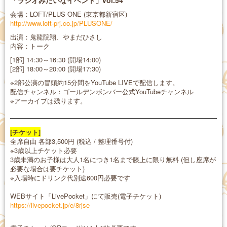
「ラジオみたいなイベント」vol.54
会場：LOFT/PLUS ONE (東京都新宿区)
http://www.loft-prj.co.jp/PLUSONE/
出演：鬼龍院翔、やまだひさし
内容：トーク
[1部] 14:30～16:30 (開場14:00)
[2部] 18:00～20:00 (開場17:30)
※2部公演の冒頭約15分間をYouTube LIVEで配信します。
配信チャンネル：ゴールデンボンバー公式YouTubeチャンネル
※アーカイブは残ります。
[チケット]
全席自由 各部3,500円 (税込 / 整理番号付)
※3歳以上チケット必要
3歳未満のお子様は大人1名につき1名まで膝上に限り無料 (但し座席が
必要な場合は要チケット)
※入場時にドリンク代別途600円必要です
WEBサイト「LivePocket」にて販売(電子チケット)
https://livepocket.jp/e/8rjse