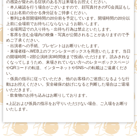
の感染が疑われる症状のある方は来場をお控えください。
・本人確認を行う場合がございますので、顔写真付きのFC会員証もし
くはお名前の分かる身分証をご持参ください。
・整列は各部開場時間の20分前を予定しています。開場時間の20分以
上前に会場前でお待ちにならないようお願いします。
・会場周辺での入り待ち・出待ち行為は禁止といたします。
・客席を含む会場内の映像・写真が公開されることがありますので予
めご了承ください。
・出演者への手紙、プレゼントはお断りいたします。
・来場者様へWEB上のファンレターボックスを用意いたします。当日
の開場時間～2部公演終演3時間後まで投函いただけます。読みきれな
くなってしまうため、来場されていない方へのレターボックスページ
やQRコードの転送、インターネットやSNSへの転載はご遠慮くださ
い。
・係員の指示に従っていただき、他のお客様のご迷惑になるような行
動はお控えください。安全確保の妨げになると判断した場合はご退場
いただきます。
・飲食物のお持ち込みはお断りしております。
※上記および係員の指示をお守りいただけない場合、ご入場をお断り
いたします。