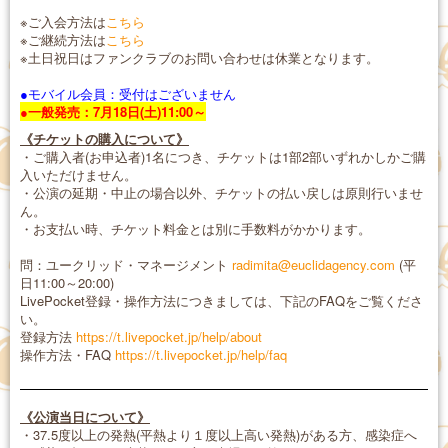
※ご入会方法は
こちら
※ご継続方法は
こちら
※土日祝日はファンクラブのお問い合わせは休業となります。
●モバイル会員：受付はございません
●一般発売：7月18日(土)11:00～
《チケットの購入について》
・ご購入者(お申込者)1名につき、チケットは1部2部いずれかしかご購
入いただけません。
・公演の延期・中止の場合以外、チケットの払い戻しは原則行いませ
ん。
・お支払い時、チケット料金とは別に手数料がかかります。
問：ユークリッド・マネージメント
radimita@euclidagency.com
(平
日11:00～20:00)
LivePocket登録・操作方法につきましては、下記のFAQをご覧くださ
い。
登録方法
https://t.livepocket.jp/help/about
操作方法・FAQ
https://t.livepocket.jp/help/faq
《公演当日について》
・37.5度以上の発熱(平熱より１度以上高い発熱)がある方、感染症へ