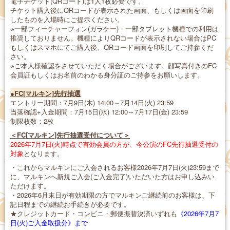
電子チケット(QRコード)は1人1枚必要です。
チケット購入後にQRコードが表示された画面、もしくは画面を印刷
したものを入場時にご提示ください。
※一部フィーチャーフォン(ガラケー)・一部タブレット機種での利用は
推奨しておりません。機種によりQRコードが表示されない場合はPC
もしくはスマホにてご購入後、QRコード画面を印刷してご持参くだ
さい。
※ご本人様確認をさせていただく場合がございます。顔写真付きのFC
会員証もしくはお名前のわかる身分証のご持参をお願いします。
●FC[マルキン]先行抽選
エントリー期間：7月9日(木) 14:00～7月14日(火) 23:59
当落確認+入金期間：7月15日(水) 12:00～7月17日(金) 23:59
制限枚数：2枚
＜FC[マルキン]先行抽選受付について＞
2026年7月7日(火)時点で有効会員の方が、今公演のFC先行抽選受付の
対象
となります。
・これからマルキンにご入会されるお客様2026年7月7日(火)23:59まで
に、マルキンへ新規ご入会(ご入金完了)いただいた方はお申し込みい
ただけます。
・2026年6月末日が有効期限の方でマルキンご継続前のお客様は、下
記日程までの継続お手続きが必要です。
★クレジットカード・コンビニ・郵便振替決済いずれも
《2026年7月7
日(火)ご入金取扱分》まで